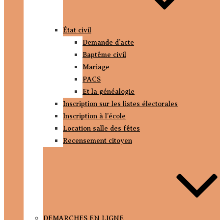
État civil
Demande d’acte
Baptême civil
Mariage
PACS
Et la généalogie
Inscription sur les listes électorales
Inscription à l’école
Location salle des fêtes
Recensement citoyen
DEMARCHES EN LIGNE